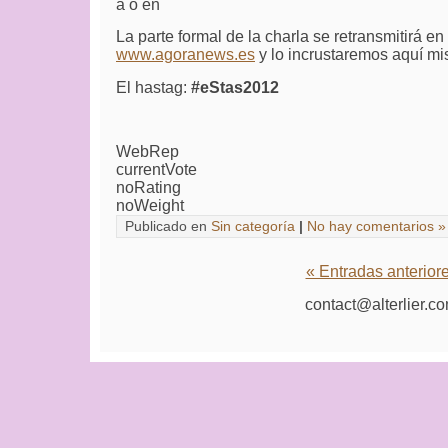
a o en
La parte formal de la charla se retransmitirá e
www.agoranews.es
y lo incrustaremos aquí m
El hastag:
#eStas2012
WebRep
currentVote
noRating
noWeight
Publicado en
Sin categoría
|
No hay comentarios »
« Entradas anterior
contact@alterlier.c